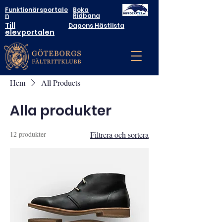
Funktionärsportale
Boka
n
Ridbana
Till
Dagens Hästlista
elevportalen
Hem
All Products
Alla produkter
12 produkter
Filtrera och sortera