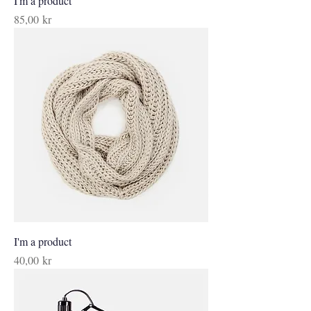
I'm a product
Pris
85,00 kr
I'm a product
Pris
40,00 kr