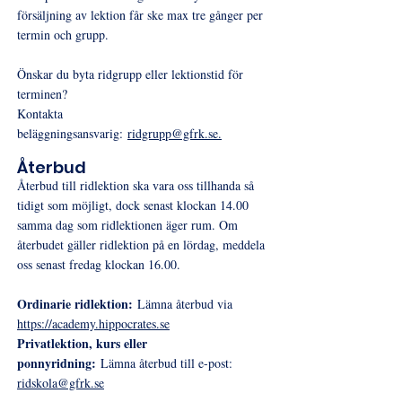
försäljning av lektion får ske max tre gånger per
termin och grupp.
Önskar du byta ridgrupp eller lektionstid för
terminen?
Kontakta
beläggningsansvarig:
ridgrupp@gfrk.se.
Återbud
Återbud till ridlektion ska vara oss tillhanda så
tidigt som möjligt, dock senast klockan 14.00
samma dag som ridlektionen äger rum. Om
återbudet gäller ridlektion på en lördag, meddela
oss senast fredag klockan 16.00.
Ordinarie ridlektion:
Lämna återbud via
https://academy.hippocrates.se
Privatlektion, kurs eller
ponnyridning:
Lämna återbud till e-post:
ridskola@gfrk.se