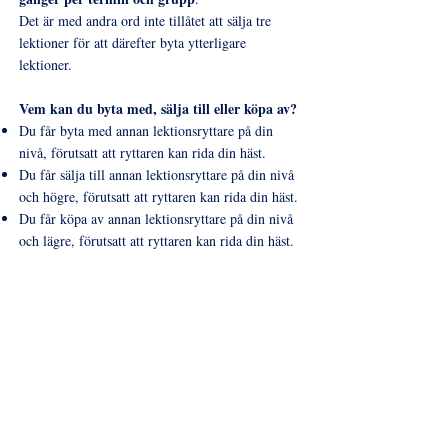
Det är med andra ord inte tillåtet att sälja tre
lektioner för att därefter byta ytterligare
lektioner.
Vem kan du byta med, sälja till eller köpa av?
Du får byta med annan lektionsryttare på din
nivå, förutsatt att ryttaren kan rida din häst.
Du får sälja till annan lektionsryttare på din nivå
och högre, förutsatt att ryttaren kan rida din häst.
Du får köpa av annan lektionsryttare på din nivå
och lägre, förutsatt att ryttaren kan rida din häst.
Igenridning
På Göteborgs Fältrittklubb finns ingen möjlighet
till igenridning. Göteborgs Fältrittklubb är en
ideell verksamhet som ägs och drivs av
medlemmarna. Ett system med igenridning
skulle innebära mycket administrativt arbete och
en ekonomisk kostnad för föreningen. Istället