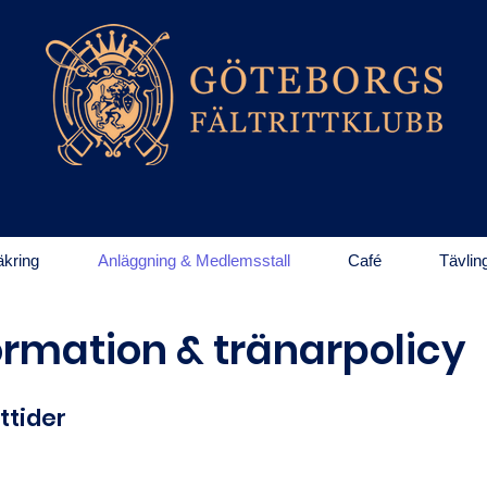
kring
Anläggning & Medlemsstall
Café
Tävlin
rmation & tränarpolicy
ttider