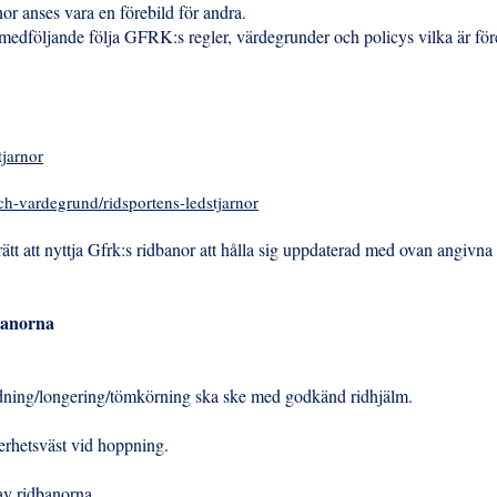
nor anses vara en förebild för andra.
 medföljande följa GFRK:s regler, värdegrunder och policys vilka är f
tjarnor
och-vardegrund/ridsportens-ledstjarnor
t att nyttja Gfrk:s ridbanor att hålla sig uppdaterad med ovan angivna 
dbanorna
idning/longering/tömkörning ska ske med godkänd ridhjälm.
kerhetsväst vid hoppning.
 av ridbanorna.