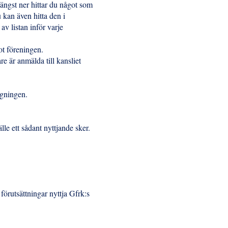
ängst ner hittar du något som
 kan även hitta den i
av listan inför varje
ot föreningen.
re är anmälda till kansliet
ggningen.
lle ett sådant nyttjande sker.
örutsättningar nyttja Gfrk:s