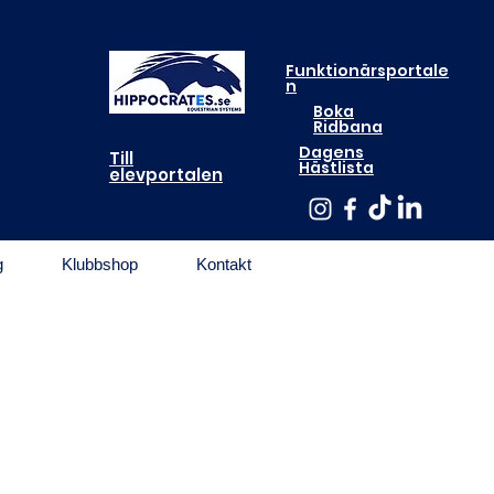
Funktionärsportale
n
Boka
Ridbana
Dagens
Till
Hästlista
elevportalen
g
Klubbshop
Kontakt