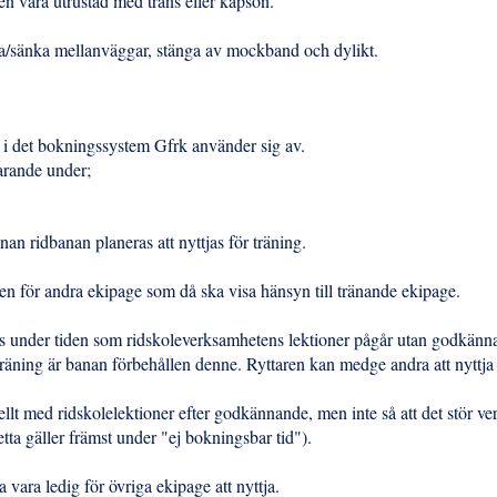
n vara utrustad med träns eller kapson.
öja/sänka mellanväggar, stänga av mockband och dylikt.
as i det bokningssystem Gfrk använder sig av.
varande under;
an ridbanan planeras att nyttjas för träning.
en för andra ekipage som då ska visa hänsyn till tränande ekipage.
kas under tiden som ridskoleverksamhetens lektioner pågår utan godkän
räning är banan förbehållen denne. Ryttaren kan medge andra att nyttj
ellt med ridskolelektioner efter godkännande, men inte så att det stör v
ta gäller främst under "ej bokningsbar tid").
a vara ledig för övriga ekipage att nyttja.