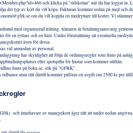
/newMember.php?id=460
och klicka på "ridskolan" när du har loggat in. L
älja det typ av kort du vill köpa. Fakturan kommer sedan på mejl och du
konomi@gfrk.se
om du vill koppla en medryttare till kortet. Vi stämmer 
amband med organiserad träning, tränaren är betalningsansvarig gentem
r för en ryttare och en häst. Under förutsättning att eventuella medrytta
negekortet även för dessa.
sas vid anmodan av personal.
nläggning har skyldighet att följa de ordningsregler som finns på anlä
ets uppbindningsplatser eller spolspilta för hästar som kommer utifrån.
idhus finns på boka.se, sök på "GFRK".
ridbanor utan rätt därtill kommer påföras en avgift om 2500 kr per tillfä
ckregler
Gfrk) och innehavare av manegekort äger rätt att under nedan angivna f
).
ätt därtill får avvisas.