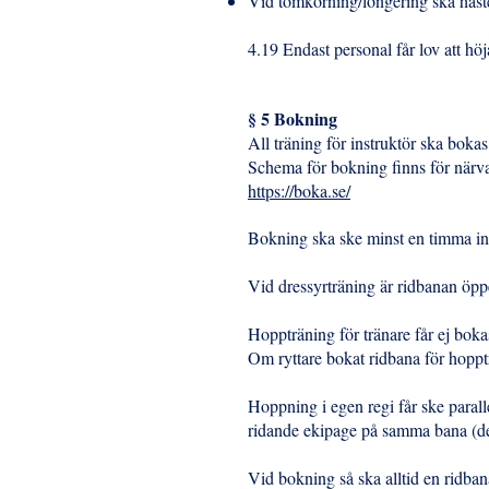
Vid tömkörning/longering ska häste
4.19 Endast personal får lov att h
§ 5 Bokning
All träning för instruktör ska bok
Schema för bokning finns för när
https://boka.se/
Bokning ska ske minst en timma inn
Vid dressyrträning är ridbanan öpp
Hoppträning för tränare får ej bo
Om ryttare bokat ridbana för hoppt
Hoppning i egen regi får ske parall
ridande ekipage på samma bana (det
Vid bokning så ska alltid en ridban