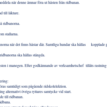
 meddela när denne ämnar föra ut hästen från ridbanan.
d till läktare.
 på ridbanorna.
enom stallarna.
banorna när det finns hästar där. Samtliga hundar ska hållas kopplade
l ridbanorna ska hållas stängda.
 hästen i manegen. Efter godkännande av verksamhetschef tillåts rastning 
gering:
föras samtidigt som pågående ridskolelektion.
g alternativt övriga ryttares samtycke vid start.
äde till ridbanan.
ridbana.