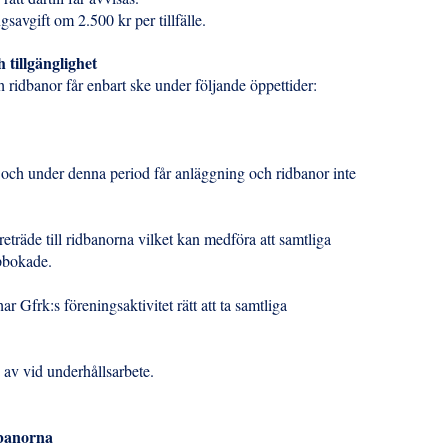
gsavgift om 2.500 kr per tillfälle.
h tillgänglighet
 ridbanor får enbart ske under följande öppettider:
 och under denna period får anläggning och ridbanor inte
eträde till ridbanorna vilket kan medföra att samtliga
ppbokade.
ar Gfrk:s föreningsaktivitet rätt att ta samtliga
 av vid underhållsarbete.
idbanorna