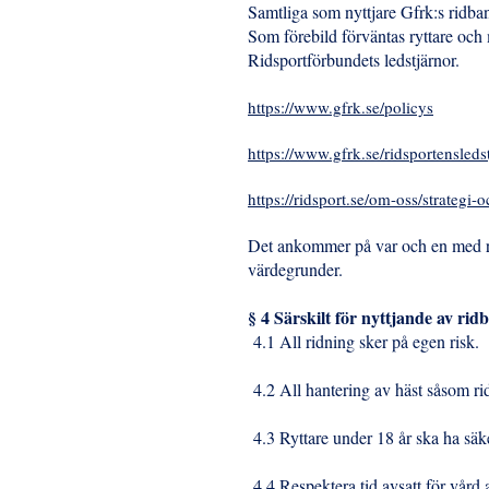
Samtliga som nyttjare Gfrk:s ridba
Som förebild förväntas ryttare och
Ridsportförbundets ledstjärnor.
https://www.gfrk.se/policys
https://www.gfrk.se/ridsportensleds
https://ridsport.se/om-oss/strategi-
Det ankommer på var och en med rät
värdegrunder.
§ 4 Särskilt för nyttjande av ri
4.1 All ridning sker på egen risk.
4.2 All hantering av häst såsom r
4.3 Ryttare under 18 år ska ha sä
4.4 Respektera tid avsatt för vård