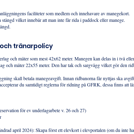
 anläggningens faciliteter som medlem och innehavare av manegekort.
 stängd vilket innebär att man inte får rida i paddock eller manege.
stängd.
och tränarpolicy
lag och mäter som mest 42x62 meter. Manegen kan delas in i två eller 
g och mäter 22x55 meter. Den har tak och sargvägg vilket gör den ridb
ning skall betala manegeavgift. Innan ridbanorna får nyttjas ska avgif
accepterar du samtidigt reglerna för ridning på GFRK, dessa finns att l
eservation för ev underlagarbete v. 26 och 27)
r
ndrad april 2024): Skapa först ett elevkort i elevportalen (om du inte ha