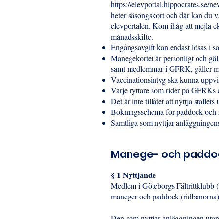
https://elevportal.hippocrates.se
heter säsongskort och där kan du v
elevportalen. Kom ihåg att mejla
e
månadsskifte.
Engångsavgift kan endast lösas i s
Manegekortet är personligt och gälle
samt medlemmar i GFRK, gäller ma
Vaccinationsintyg ska kunna uppvi
Varje ryttare som rider på GFRKs a
Det är inte tillåtet att nyttja stall
Bokningsschema för paddock och r
Samtliga som nyttjar anläggningens 
Manege- och paddo
§ 1 Nyttjande
Medlem i Göteborgs Fältrittklubb (
maneger och paddock (ridbanorna
Den som nyttjar anläggningen utan r