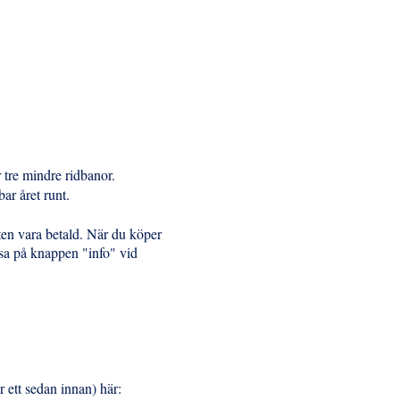
tre mindre ridbanor.
ar året runt.
ten vara betald. När du köper
äsa på knappen "info" vid
r ett sedan innan) här: