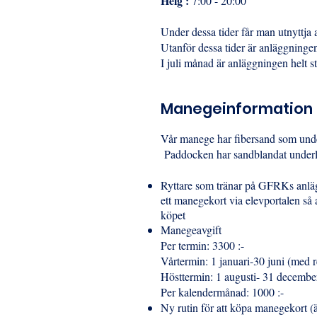
Helg :
7:00 - 20:00
Under dessa tider får man utnyttja
Utanför dessa tider är anläggningen
I juli månad är anläggningen helt 
Manegeinformation 
Vår manege har fibersand som under
Paddocken har sandblandat underla
Ryttare som tränar på GFRKs anlägg
ett manegekort via elevportalen så 
köpet
Manegeavgift
Per termin: 3300 :-
Vårtermin: 1 januari-30 juni (med r
Hösttermin: 1 augusti- 31 decembe
Per kalendermånad: 1000 :-
Ny rutin för att köpa manegekort (ä