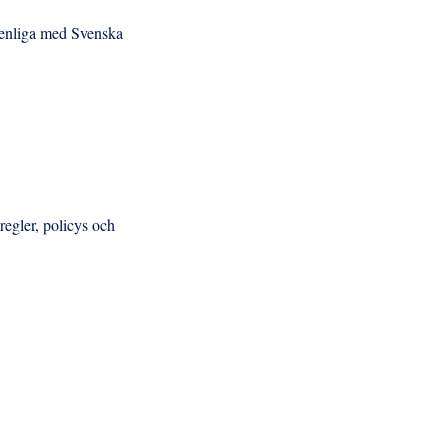
örenliga med Svenska
regler, policys och