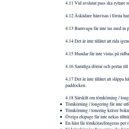
4.11 Vid avslutat pass ska ryttare
4.12 Åskådare hänvisas i första han
4.13 Barnvagn får inte tas med in
4.14 Det är inte tillåtet att rida ig
4.15 Hundar får inte vistas på rid
4.16 Samtliga dörrar och portar til
4.17 Det är inte tillåtet att släppa
paddocken.
4.18 Särskilt om tömkörning / lon
Tömkörning / longering får inte ut
Tömkörning / lonering kräver boknin
Övriga ekipage får inte nekas tilltr
En häst får tömköras/longeras per 