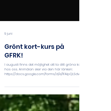
9 juni
Grönt kort-kurs på
GFRK!
I augusti finns det möjlighet att ta ditt gröna kort
hos oss. Anmälan sker via den här länken:
https://docs.google.com/forms/d/e/1FAIpQLSdvyy
gbQi0Wj84gZLk8mPXQCGPXbAzhiGS7bA2C6W-
RyFLGGA/viewform?usp=dialog Dags att ta grönt
kort? Alla som tävlar, från inbjudningstävling