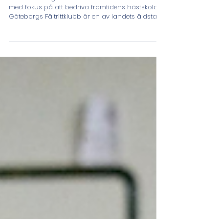
Ridlärare sökes!
Nu söker vi dig som vill vara en del av vårt team
med fokus på att bedriva framtidens hästskola!
Göteborgs Fältrittklubb är en av landets äldsta
ridsportföreningar där verksamheten idag består
av främst ridskola och inackorderingsstall.
Dessutom anordnar vi tävlingar och
evenemang året runt. Ridskolan har ca 54
ponnyer och hästar därtill finns plats för 16
stycken inackorderade hästar på anläggningen.
Klubben har strax över 1000 medlemmar varav
700 ridande elever per vecka. V