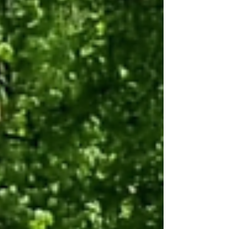
och uppåt ska ha tagit Grönt kort, oavsett om
man är häst eller ponnyryttare, kusk eller voltigör.
Grönt kort är ett bevis på att du har den breda
grundkunskap som behövs inför en
tävlingsstart. Syftet med g