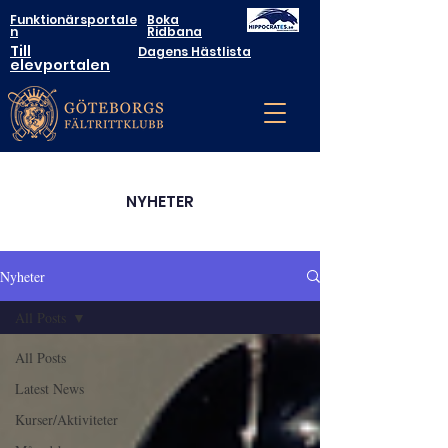
Funktionärsportale
Boka
n
Ridbana
Till
Dagens Hästlista
elevportalen
NYHETER
Nyheter
All Posts
All Posts
Latest News
Kurser/Aktiviteter